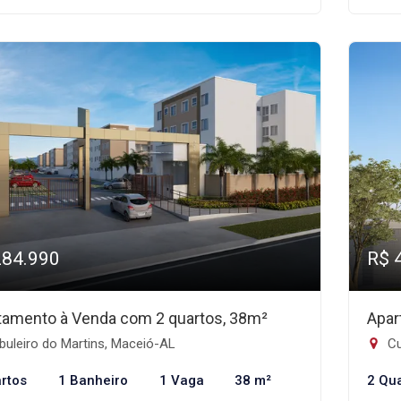
284.990
R$ 
tamento à Venda com 2 quartos, 38m²
Apar
uleiro do Martins, Maceió-AL
Cu
rtos
1 Banheiro
1 Vaga
38 m²
2 Qu