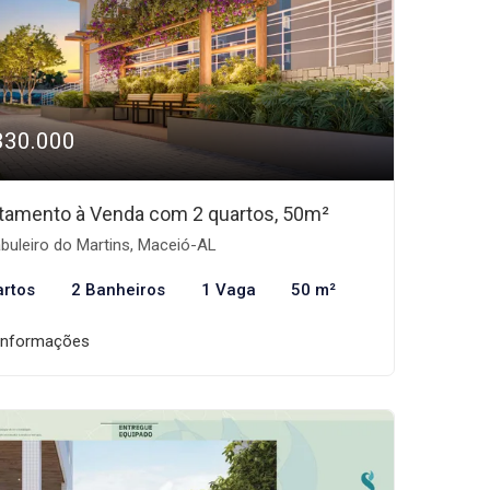
330.000
tamento à Venda com 2 quartos, 50m²
buleiro do Martins, Maceió-AL
artos
2 Banheiros
1 Vaga
50 m²
informações