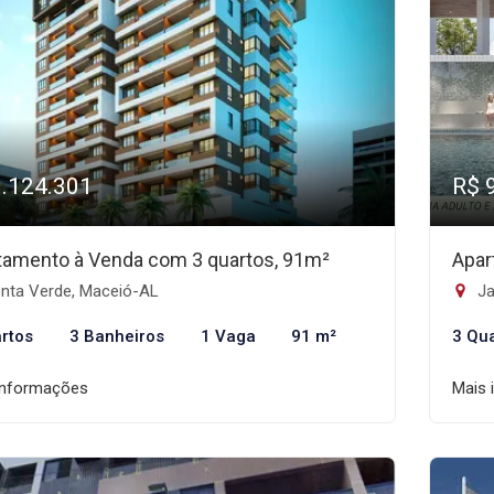
1.124.301
R$ 
tamento à Venda com 3 quartos, 91m²
Apar
nta Verde, Maceió-AL
Ja
rtos
3 Banheiros
1 Vaga
91 m²
3 Qu
informações
Mais 