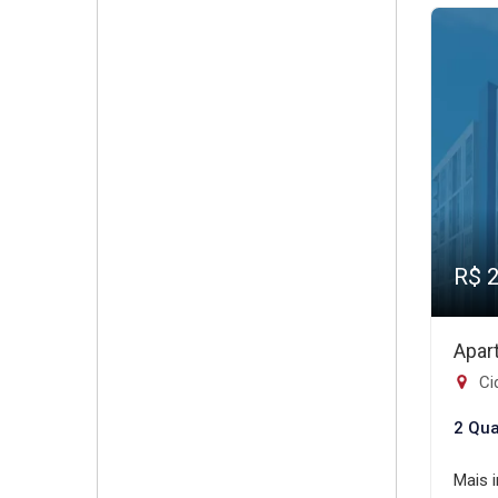
R$ 
Apar
Cid
2 Qua
Mais 