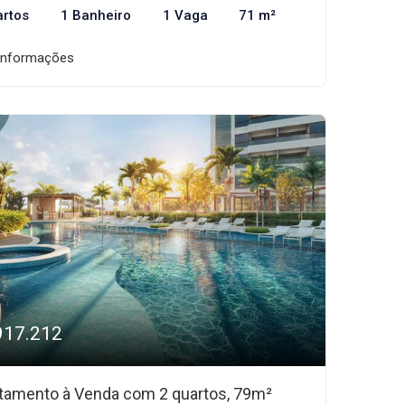
artos
1 Banheiro
1 Vaga
71 m²
informações
917.212
tamento à Venda com 2 quartos, 79m²