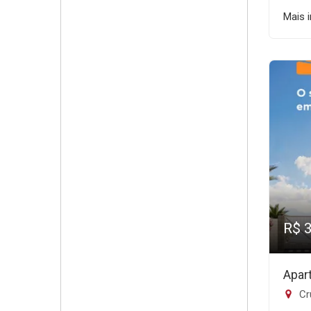
Mais 
R$ 
Apar
Cr