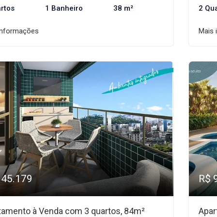
rtos
1 Banheiro
38 m²
2 Qu
informações
Mais 
945.179
R$ 
tamento à Venda com 3 quartos, 84m²
Apar