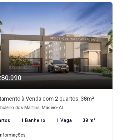
280.990
tamento à Venda com 2 quartos, 38m²
buleiro dos Martins, Maceió-AL
artos
1 Banheiro
1 Vaga
38 m²
informações