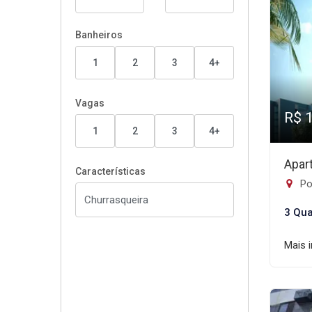
Banheiros
1
2
3
4+
Vagas
R$ 
1
2
3
4+
Apar
Características
Po
3 Qua
Mais 