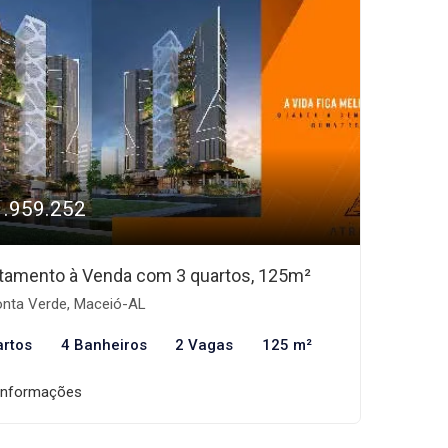
1.959.252
tamento à Venda com 3 quartos, 125m²
nta Verde, Maceió-AL
artos
4 Banheiros
2 Vagas
125 m²
informações