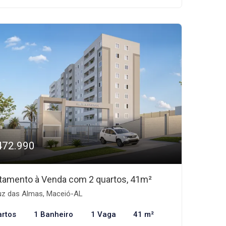
472.990
tamento à Venda com 2 quartos, 41m²
z das Almas, Maceió-AL
artos
1 Banheiro
1 Vaga
41 m²