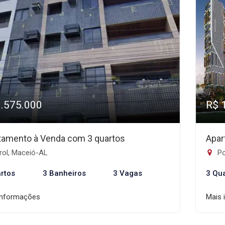
1.575.000
R$ 
tamento à Venda com 3 quartos
Apar
rol, Maceió-AL
Po
rtos
3 Banheiros
3 Vagas
3 Qu
informações
Mais 