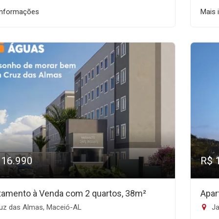
informações
Mais 
316.990
R$ 
tamento à Venda com 2 quartos, 38m²
Apar
uz das Almas, Maceió-AL
Ja