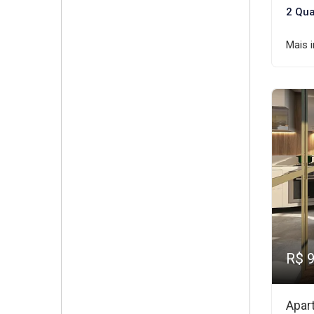
2 Qua
Mais 
R$ 
Apar