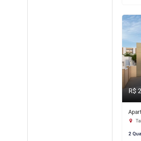
R$ 
Apar
Tab
2 Qua