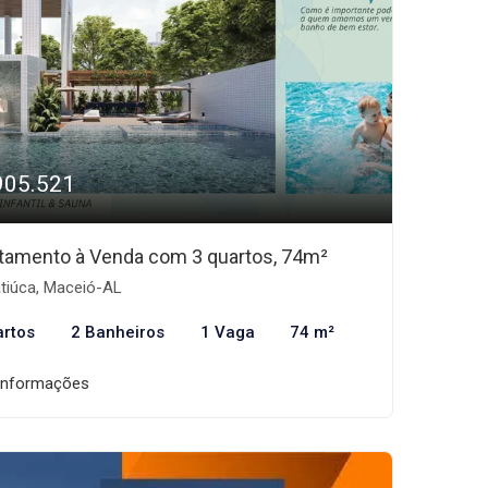
905.521
tamento à Venda com 3 quartos, 74m²
tiúca, Maceió-AL
artos
2 Banheiros
1 Vaga
74 m²
informações