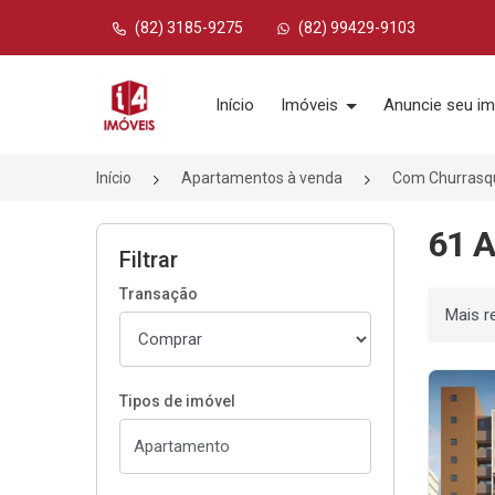
(82) 3185-9275
(82) 99429-9103
Página inicial
Início
Imóveis
Anuncie seu im
Início
Apartamentos à venda
Com Churrasq
61 A
Filtrar
Transação
Ordenar
Tipos de imóvel