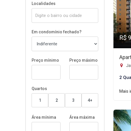
Localidades
Em condomínio fechado?
R$ 
Apar
Preço mínimo
Preço máximo
Ja
2 Qua
Quartos
Mais 
1
2
3
4+
Área mínima
Área máxima