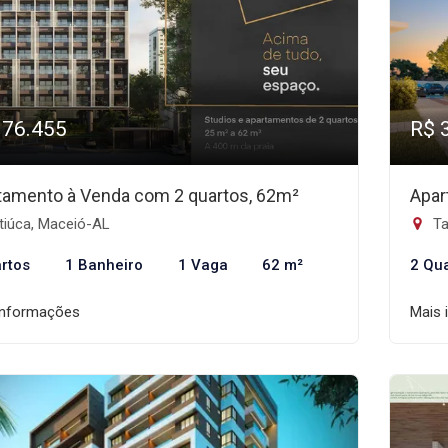
976.455
R$ 
tamento à Venda com 2 quartos, 62m²
Apar
tiúca, Maceió-AL
Ta
rtos
1 Banheiro
1 Vaga
62 m²
2 Qu
informações
Mais 