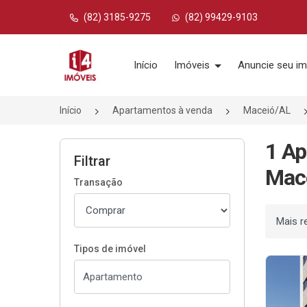
(82) 3185-9275
(82) 99429-9103
Página inicial
Início
Imóveis
Anuncie seu im
Início
Apartamentos à venda
Maceió/AL
1 Ap
Filtrar
Mace
Transação
Ordenar
Tipos de imóvel