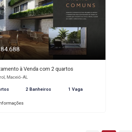
384.688
tamento à Venda com 2 quartos
rol, Maceió-AL
rtos
2 Banheiros
1 Vaga
informações