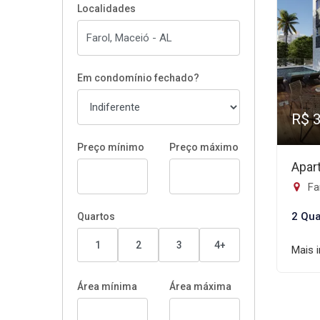
Localidades
Em condomínio fechado?
R$ 
Preço mínimo
Preço máximo
Apar
Fa
2 Qua
Quartos
1
2
3
4+
Mais 
Área mínima
Área máxima