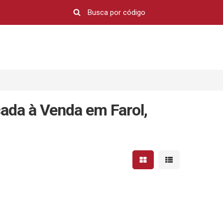
da à Venda em Farol,
Mostrar resultados em 
Mostrar resultad