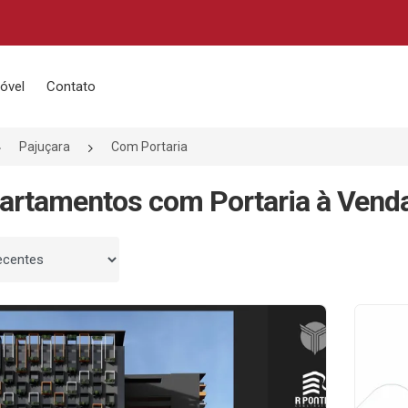
óvel
Contato
Pajuçara
Com Portaria
artamentos com Portaria à Venda
 por