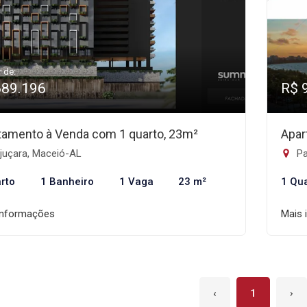
r de:
689.196
R$ 
tamento à Venda com 1 quarto, 23m²
Apar
juçara, Maceió-AL
Pa
rto
1 Banheiro
1 Vaga
23 m²
1 Qu
informações
Mais 
‹
1
›