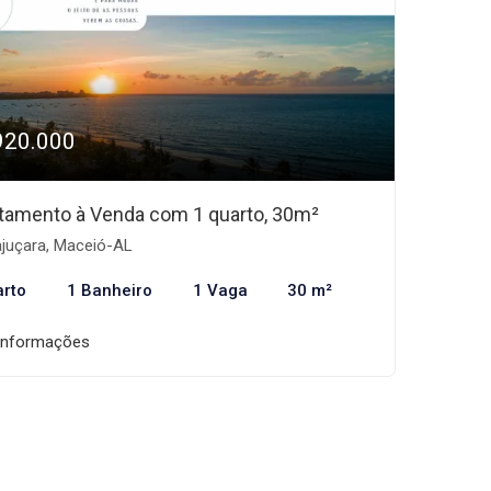
920.000
tamento à Venda com 1 quarto, 30m²
juçara, Maceió-AL
arto
1 Banheiro
1 Vaga
30 m²
informações