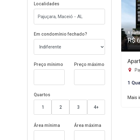
Localidades
A parti
Em condomínio fechado?
R$ 
Apar
Preço mínimo
Preço máximo
Pa
1 Qua
Quartos
Mais 
1
2
3
4+
Área mínima
Área máxima