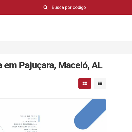
 em Pajuçara, Maceió, AL
Mostrar resultados em 
Mostrar resultad