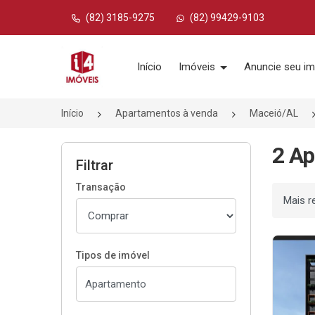
(82) 3185-9275
(82) 99429-9103
Página inicial
Início
Imóveis
Anuncie seu im
Início
Apartamentos à venda
Maceió/AL
2 Ap
Filtrar
Transação
Ordenar
Tipos de imóvel