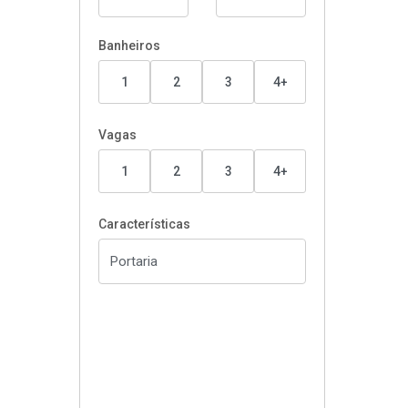
Banheiros
1
2
3
4+
Vagas
1
2
3
4+
Características