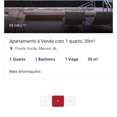
R$ 548.677
Apartamento à Venda com 1 quarto, 30m²
Ponta Verde, Maceió-AL
1 Quarto
1 Banheiro
1 Vaga
30 m²
Mais informações
‹
1
›