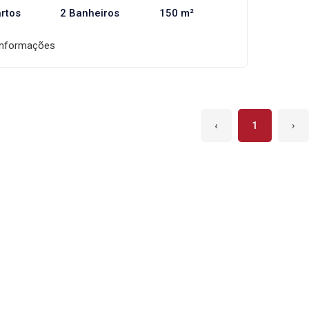
rtos
2 Banheiros
150 m²
informações
‹
1
›