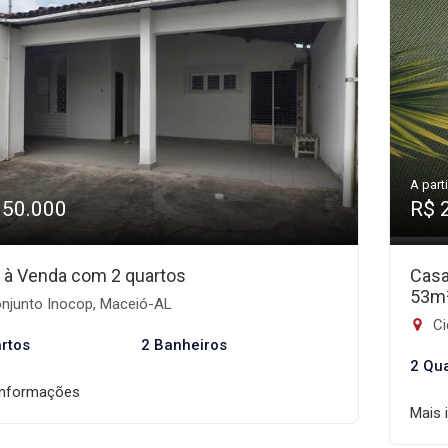
A parti
350.000
R$ 
 à Venda com 2 quartos
Casa
53m
njunto Inocop, Maceió-AL
Ci
rtos
2 Banheiros
2 Qu
informações
Mais 