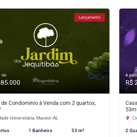
Lançamento
r de:
A parti
285.000
R$ 
 de Condomínio à Venda com 2 quartos,
Casa
²
53m
ade Universitária, Maceió-AL
Ci
rtos
1 Banheiro
53 m²
2 Qu