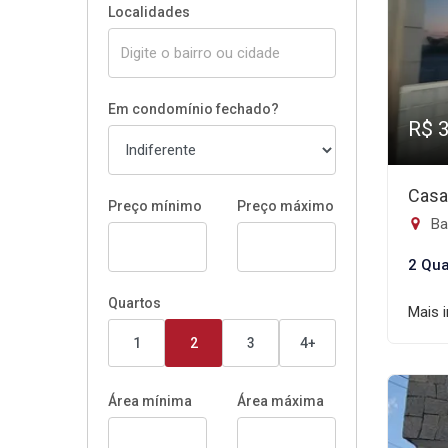
Localidades
Em condomínio fechado?
R$ 
Casa
Preço mínimo
Preço máximo
Ba
2 Qua
Quartos
Mais 
1
2
3
4+
Área mínima
Área máxima