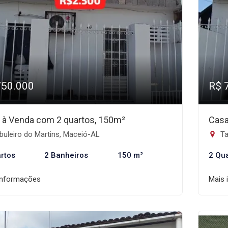
750.000
R$ 
 à Venda com 2 quartos, 150m²
Casa
uleiro do Martins, Maceió-AL
Ta
rtos
2 Banheiros
150 m²
2 Qu
informações
Mais 