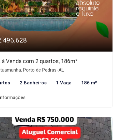
2.496.628
 à Venda com 2 quartos, 186m²
tuamunha, Porto de Pedras-AL
artos
2 Banheiros
1 Vaga
186 m²
informações