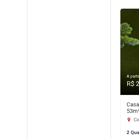
A parti
R$ 
Casa
53m
Cid
2 Qua