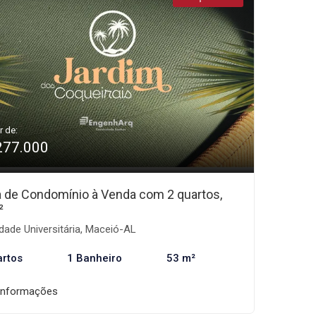
r de:
277.000
 de Condomínio à Venda com 2 quartos,
²
dade Universitária, Maceió-AL
artos
1 Banheiro
53 m²
informações