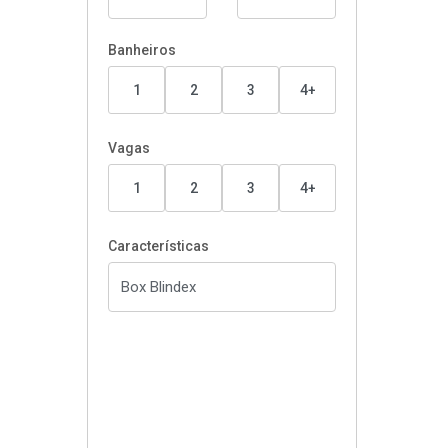
Banheiros
1
2
3
4+
Vagas
1
2
3
4+
Características