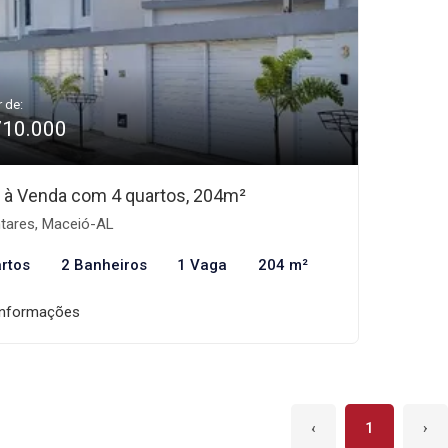
r de:
710.000
 à Venda com 4 quartos, 204m²
tares, Maceió-AL
rtos
2 Banheiros
1 Vaga
204 m²
informações
‹
1
›