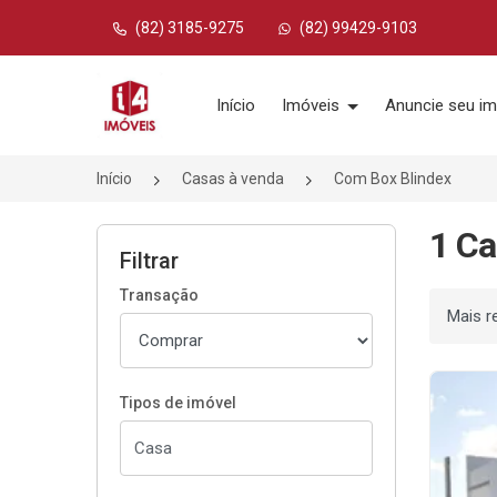
(82) 3185-9275
(82) 99429-9103
Página inicial
Início
Imóveis
Anuncie seu im
Início
Casas à venda
Com Box Blindex
1 Ca
Filtrar
Transação
Ordenar
Tipos de imóvel