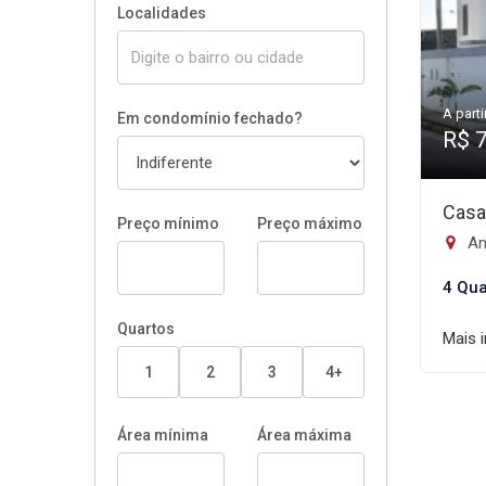
Localidades
A parti
Em condomínio fechado?
R$ 
Casa
Preço mínimo
Preço máximo
An
4 Qua
Quartos
Mais 
1
2
3
4+
Área mínima
Área máxima