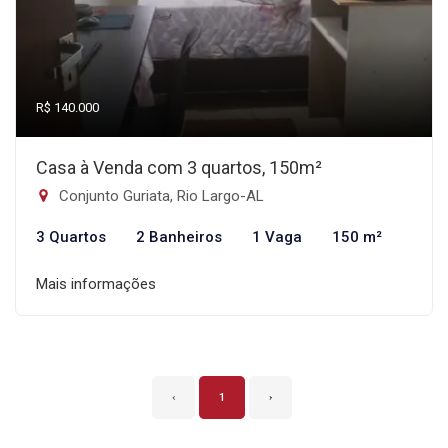
R$ 140.000
Casa à Venda com 3 quartos, 150m²
Conjunto Guriata, Rio Largo-AL
3 Quartos
2 Banheiros
1 Vaga
150 m²
Mais informações
‹
1
›