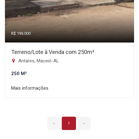
R$ 195.000
Terreno/Lote à Venda com 250m²
Antares, Maceió-AL
250 M²
Mais informações
‹
1
›