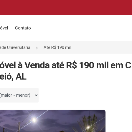
óvel
Contato
ade Universitária
Até R$ 190 mil
óvel à Venda até R$ 190 mil em Ci
ió, AL
 por