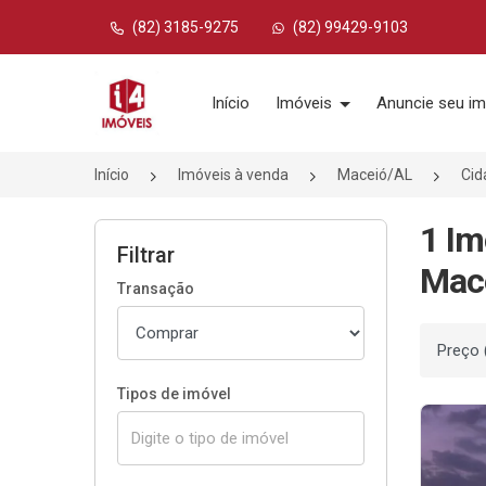
(82) 3185-9275
(82) 99429-9103
Página inicial
Início
Imóveis
Anuncie seu im
Início
Imóveis à venda
Maceió/AL
Cid
1 Im
Filtrar
Mace
Transação
Ordenar
Tipos de imóvel