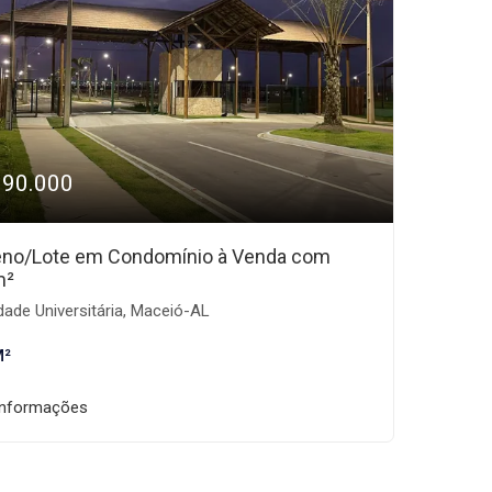
190.000
eno/Lote em Condomínio à Venda com
m²
ade Universitária, Maceió-AL
M²
informações