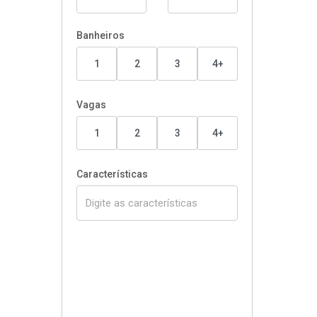
Banheiros
1
2
3
4+
Vagas
1
2
3
4+
Características