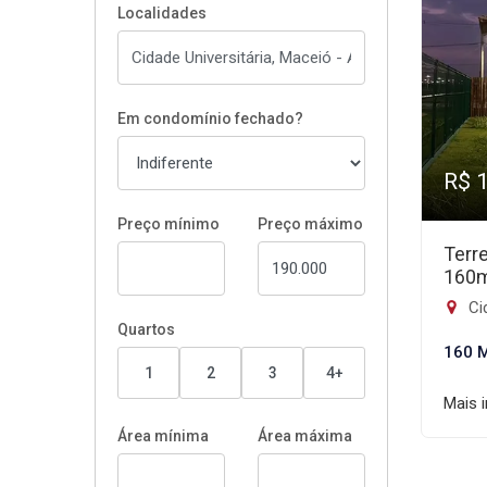
Localidades
Em condomínio fechado?
R$ 
Preço mínimo
Preço máximo
Terr
160
Cid
Quartos
160 
1
2
3
4+
Mais 
Área mínima
Área máxima