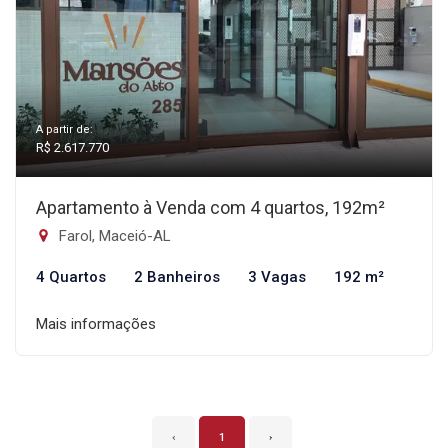
A partir de:
R$ 2.617.770
Apartamento à Venda com 4 quartos, 192m²
Farol, Maceió-AL
4 Quartos
2 Banheiros
3 Vagas
192 m²
Mais informações
‹
1
›