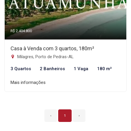
R$ 2.404.800
Casa à Venda com 3 quartos, 180m²
Milagres, Porto de Pedras-AL
3 Quartos
2 Banheiros
1 Vaga
180 m²
Mais informações
‹
1
›