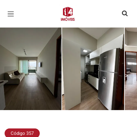
Página inicial
<
>
Código 357