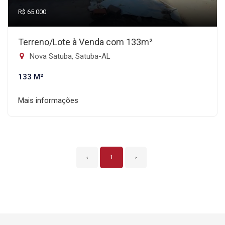
R$ 65.000
Terreno/Lote à Venda com 133m²
Nova Satuba, Satuba-AL
133 M²
Mais informações
‹
1
›