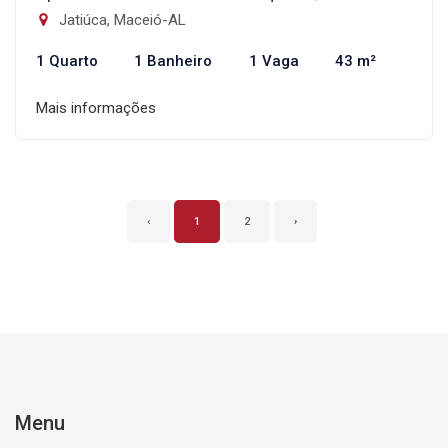
Jatiúca, Maceió-AL
1 Quarto
1 Banheiro
1 Vaga
43 m²
Mais informações
‹
1
2
›
Menu