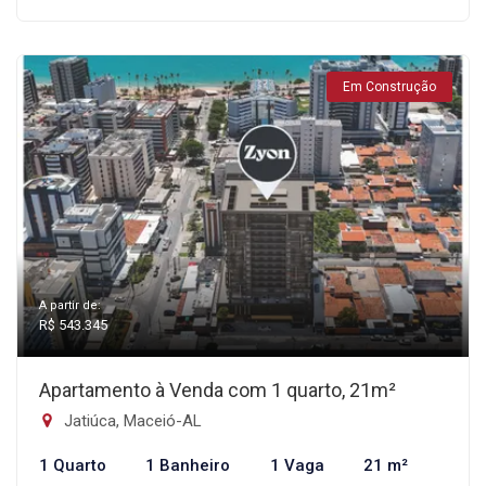
Em Construção
A partir de:
R$ 543.345
Apartamento à Venda com 1 quarto, 21m²
Jatiúca, Maceió-AL
1 Quarto
1 Banheiro
1 Vaga
21 m²