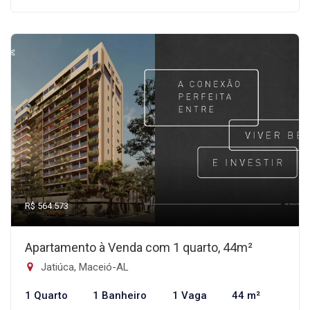
R$ 564.573
Apartamento à Venda com 1 quarto, 44m²
Jatiúca, Maceió-AL
1 Quarto
1 Banheiro
1 Vaga
44 m²