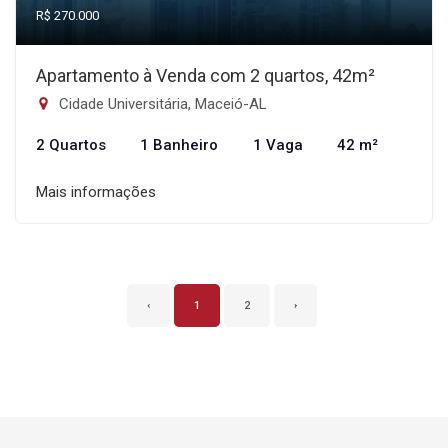
R$ 270.000
Apartamento à Venda com 2 quartos, 42m²
Cidade Universitária, Maceió-AL
2 Quartos
1 Banheiro
1 Vaga
42 m²
Mais informações
‹
1
2
›