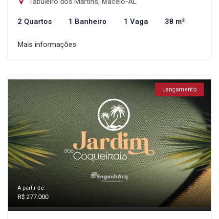
Tabuleiro dos Martins, Maceió-AL
2 Quartos
1 Banheiro
1 Vaga
38 m²
Mais informações
Lançamento
A partir de:
R$ 277.000