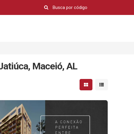
Jatiúca, Maceió, AL
Mostrar resultados em 
Mostrar resultad