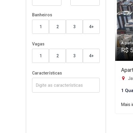
Banheiros
1
2
3
4+
A parti
Vagas
R$ 
1
2
3
4+
Apar
Características
Ja
1 Qua
Mais 