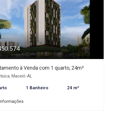
450.574
tamento à Venda com 1 quarto, 24m²
tiúca, Maceió-AL
arto
1 Banheiro
24 m²
informações