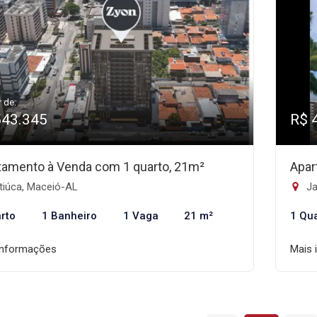
r de:
543.345
R$ 
tamento à Venda com 1 quarto, 21m²
Apar
tiúca, Maceió-AL
Ja
rto
1 Banheiro
1 Vaga
21 m²
1 Qu
informações
Mais 