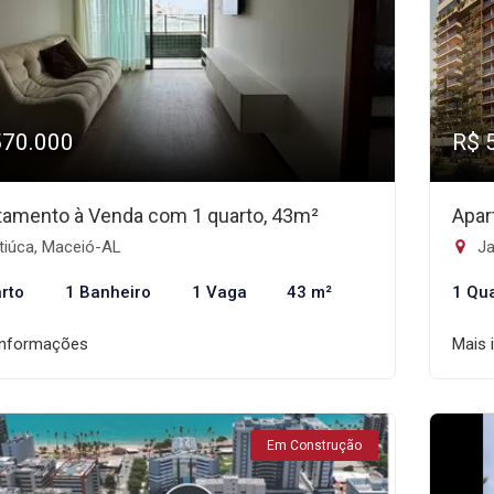
570.000
R$ 
tamento à Venda com 1 quarto, 43m²
Apar
tiúca, Maceió-AL
Ja
rto
1 Banheiro
1 Vaga
43 m²
1 Qu
informações
Mais 
Em Construção