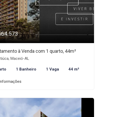
564.573
tamento à Venda com 1 quarto, 44m²
tiúca, Maceió-AL
arto
1 Banheiro
1 Vaga
44 m²
informações