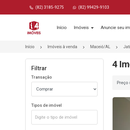
(82) 3185-9275
(82) 99429-9103
Página inicial
Início
Imóveis
Anuncie seu im
Início
Imóveis à venda
Maceió/AL
Jat
4 Im
Filtrar
Transação
Ordenar
Tipos de imóvel